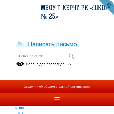
МБОУ Г. КЕРЧИ РК «ШКОЛА
№ 25»
Написать письмо
Версия для слабовидящих
Питание
ГОРЯЧЕЕ
Примерное
Родительский
ПИТАНИЕ
циклическое
контроль
Сведения об образовательной организации
меню
Примерное
циклическое
меню в
ЛДП