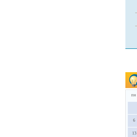
пн
6
13