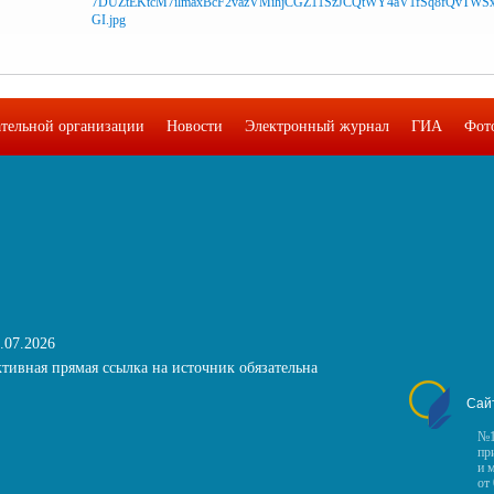
ательной организации
Новости
Электронный журнал
ГИА
Фот
.07.2026
тивная прямая ссылка на источник обязательна
Сай
№1
пр
и 
от