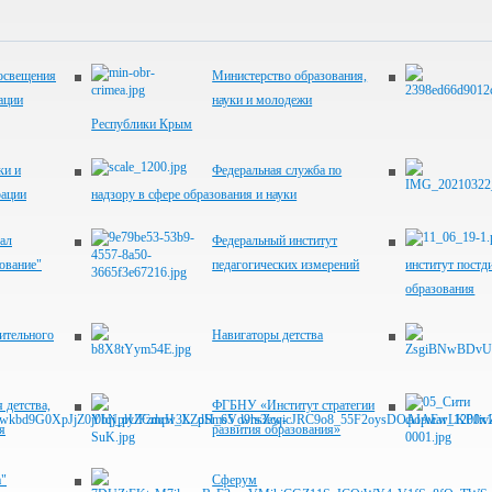
освещения
Министерство образования,
ации
науки и молодежи
Республики Крым
ки и
Федеральная служба по
рации
надзору в сфере образования и науки
ал
Федеральный институт
ование"
педагогических измерений
институт постд
образования
ительного
Навигаторы детства
 детства,
ФГБНУ «Институт стратегии
я
развития образования»
"
Сферум