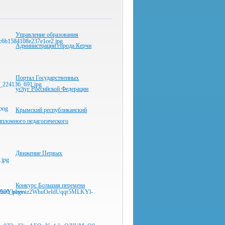
Управление образования
Администрации города Керчи
Портал Государственных
услуг Российской Федерации
Крымский республиканский
ипломного педагогического
Движение Первых
Конкурс Большая перемена