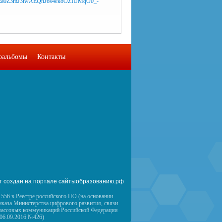
оальбомы
Контакты
т создан на портале сайтыобразованию.рф
556 в Реестре российского ПО (на основании
иказа Министерства цифрового развития, связи
массовых коммуникаций Российской Федерации
 06.09.2016 №426)