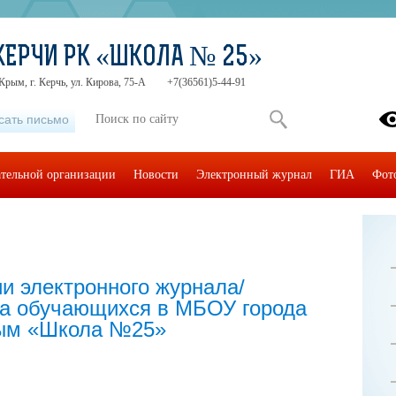
 КЕРЧИ РК «ШКОЛА № 25»
Крым, г. Керчь, ул. Кирова, 75-А
+7(36561)5-44-91
сать письмо
ательной организации
Новости
Электронный журнал
ГИА
Фот
и электронного журнала/
ка обучающихся в МБОУ города
рым «Школа №25»