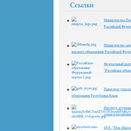
Ссылки
Министерство Пр
Российской Федер
Министерство нау
высшего образования Российской Феде
Федеральный порт
"Российское образ
Навигатор дополн
образования Республики Крым
Институт изучения
семьи и воспитани
ЦОС "Моя Школа