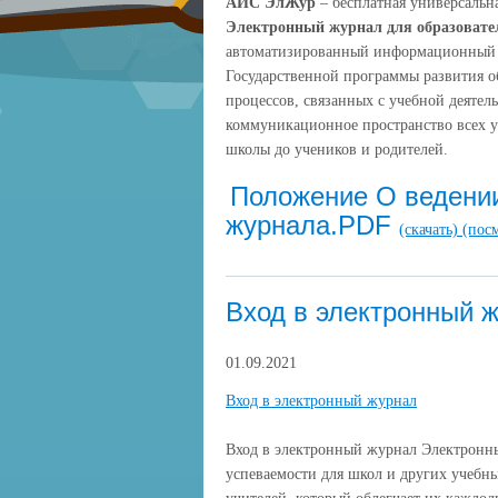
АИС ЭлЖур
– бесплатная универсальн
Электронный журнал для образоват
автоматизированный информационный к
Государственной программы развития 
процессов, связанных с учебной деятел
коммуникационное пространство всех у
школы до учеников и родителей.
Положение О ведении
журнала.PDF
(скачать)
(пос
Вход в электронный 
01.09.2021
Вход в электронный журнал
Вход в электронный журнал Электронны
успеваемости для школ и других учебн