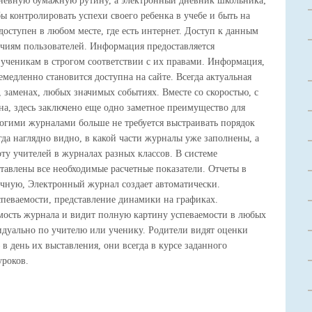
дневную бумажную рутину, а электронный дневник школьника;
 контролировать успехи своего ребенка в учебе и быть на
оступен в любом месте, где есть интернет. Доступ к данным
очиям пользователей. Информация предоставляется
 ученикам в строгом соответствии с их правами. Информация,
едленно становится доступна на сайте. Всегда актуальная
 заменах, любых значимых событиях. Вместе со скоростью, с
на, здесь заключено еще одно заметное преимущество для
огими журналами больше не требуется выстраивать порядок
гда наглядно видно, в какой части журналы уже заполнены, а
ту учителей в журналах разных классов. В системе
ставлены все необходимые расчетные показатели. Отчеты в
учную, Электронный журнал создает автоматически.
певаемости, представление динамики на графиках.
мость журнала и видит полную картину успеваемости в любых
видуально по учителю или ученику. Родители видят оценки
в день их выставления, они всегда в курсе заданного
уроков.