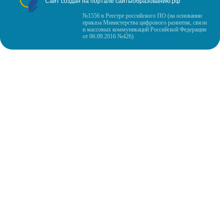
Сайт создан на портале сайтыобразованию.рф
№1556 в Реестре российского ПО (на основании
приказа Министерства цифрового развития, связи
и массовых коммуникаций Российской Федерации
от 06.09.2016 №426)