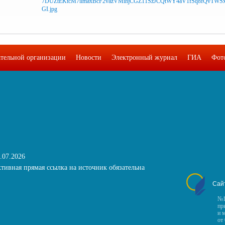
ательной организации
Новости
Электронный журнал
ГИА
Фот
.07.2026
тивная прямая ссылка на источник обязательна
Сай
№1
пр
и 
от