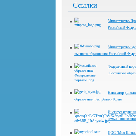
Ссылки
Министерство Пр
Российской Федер
Министерство нау
высшего образования Российской Феде
Федеральный порт
"Российское образ
Навигатор дополн
образования Республики Крым
Институт изучения
семьи и воспитани
ЦОС "Моя Школа