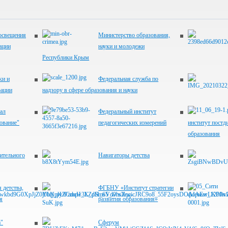
освещения
Министерство образования,
ации
науки и молодежи
Республики Крым
ки и
Федеральная служба по
рации
надзору в сфере образования и науки
ал
Федеральный институт
ование"
педагогических измерений
институт постд
образования
ительного
Навигаторы детства
 детства,
ФГБНУ «Институт стратегии
я
развития образования»
"
Сферум