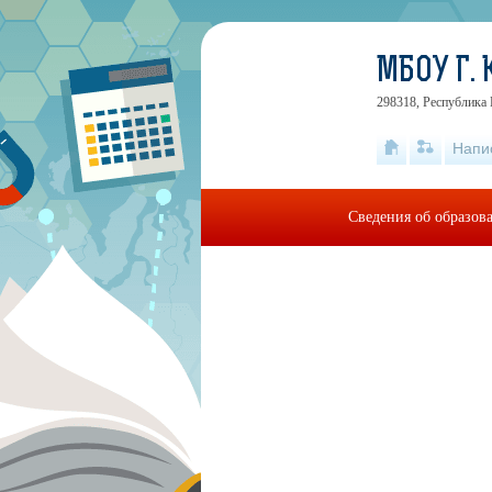
МБОУ Г.
298318, Республика 
Напи
Сведения об образов