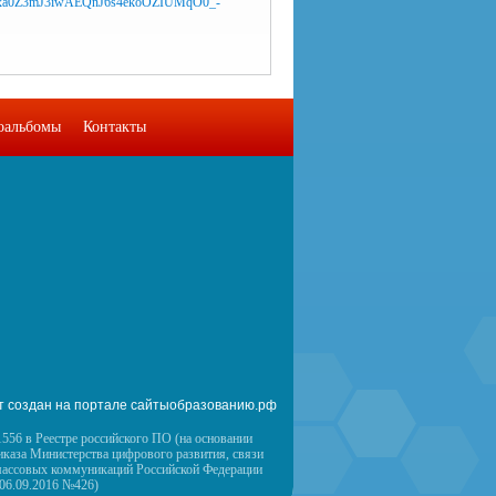
оальбомы
Контакты
т создан на портале сайтыобразованию.рф
556 в Реестре российского ПО (на основании
иказа Министерства цифрового развития, связи
массовых коммуникаций Российской Федерации
 06.09.2016 №426)