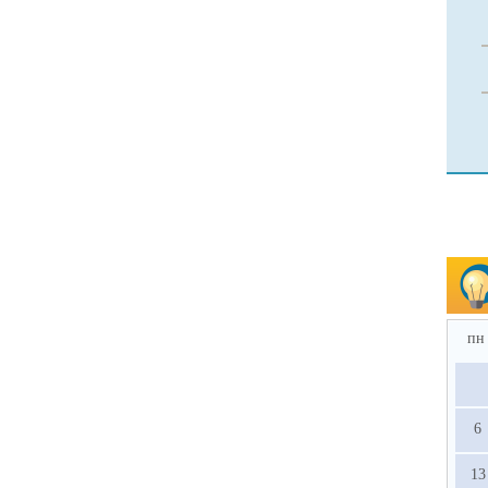
пн
6
13