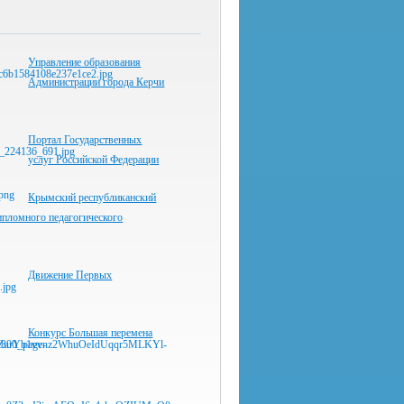
Управление образования
Администрации города Керчи
Портал Государственных
услуг Российской Федерации
Крымский республиканский
ипломного педагогического
Движение Первых
Конкурс Большая перемена